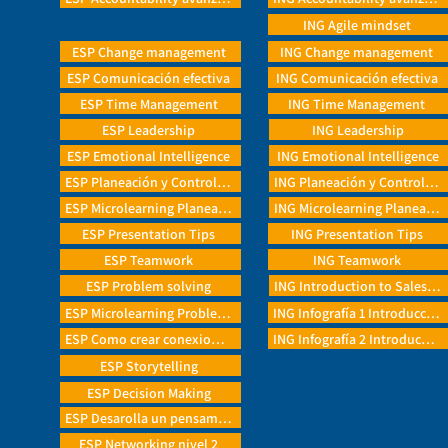
ING Agile mindset
ESP Change management
ING Change management
ESP Comunicación efectiva
ING Comunicación efectiva
ESP Time Management
ING Time Management
ESP Leadership
ING Leadership
ESP Emotional Intelligence
ING Emotional Intelligence
ESP Planeación y Control de Proyectos Básico
ING Planeación y Control de Proyectos Básico
ESP Microlearning Planeación y Control de Proyectos Básico
ING Microlearning Planeación y Control de Proyectos Básico
ESP Presentation Tips
ING Presentation Tips
ESP Teamwork
ING Teamwork
ESP Problem solving
ING Introduction to Sales Thinking
ESP Microlearning Problem solving
ING Infografía 1 Introducción al pesamiento de ventas
ESP Como crear conexiones de valor
ING Infografía 2 Introducción al pesamiento de ventas
ESP Storytelling
ESP Decision Making
ESP Desarolla un pensamiento Estratégico
ESP Networking nivel 2