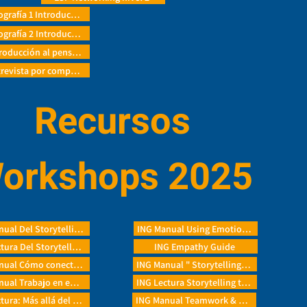
ESP Infografía 1 Introducción al pensamiento de ventas
ESP Infografía 2 Introducción al pensamiento de ventas
ESP Introducción al pensamiento de ventas
ESP Entrevista por competencia Nivel básico
Recursos
orkshops 2025
ESP Manual Del Storytelling al Story “Doing
ING Manual Using Emotional Intelligence to Connect with Your Guests
ESP Lectura Del Storytelling al Storydoing.
ING Empathy Guide
ESP Manual Cómo conectar con tus huéspedes a través de la I.E
ING Manual " Storytelling Learning Journal"
ESP Manual Trabajo en equipo y creación de redes
ING Lectura Storytelling to Storydoing
ESP Lectura: Más allá del trabajo en equipo
ING Manual Teamwork & networking